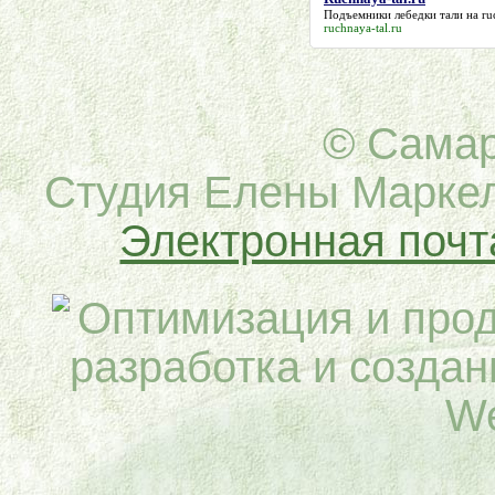
Подъемники лебедки тали на
ru
ruchnaya-tal.ru
© Самар
Cтудия Елены Маркел
Электронная почт