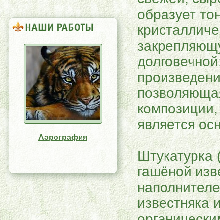
образует то
кристалличе
закрепляющ
долговечной
произведени
позволяюща
композиции,
является ос
Аэрография
Штукатурка (
гашёной изв
наполнителе
известняка 
органически