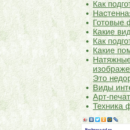
Как подго
Настенна
Готовые ф
Какие ви
Как подго
Какие по
Натяжные
изображен
Это недор
Виды инт
Арт-печа
Техника 
Ruchnaya-tal.ru