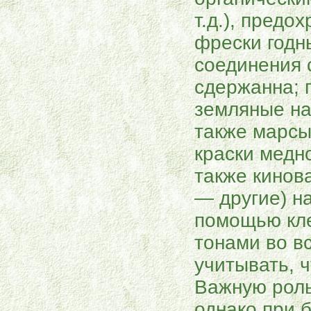
т.д.), предо
фрески годн
соединения 
сдержанна; 
земляные на
также марсы,
краски медно
также кинов
— другие) н
помощью кле
тонами во в
учитывать, ч
Важную роль
однако при 