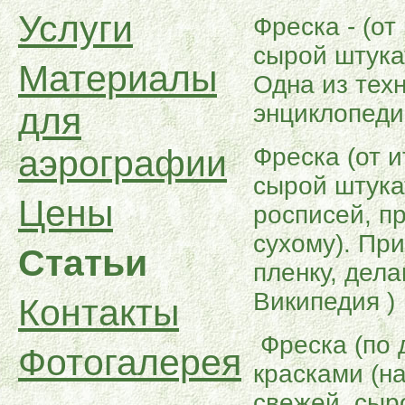
Услуги
Фреска - (от
сырой штука
Материалы
Одна из тех
энциклопеди
для
Фреска (от 
аэрографии
сырой штука
Цены
росписей, п
сухому). Пр
Статьи
пленку, дел
Википедия )
Контакты
Фреска (по 
Фотогалерея
красками (на
свежей, сыр