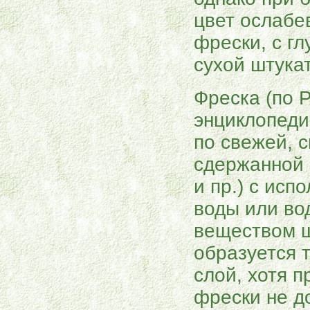
цвет ослабе
фрески, с г
сухой штукат
Фреска (по 
энциклопеди
по свежей, 
сдержанной 
и пр.) с ис
воды или во
веществом ш
образуется 
слой, хотя 
фрески не д