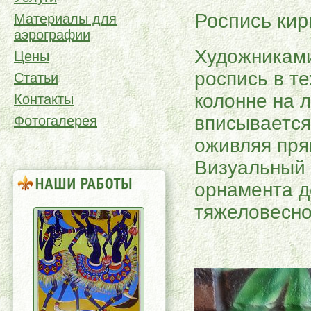
Роспись кир
Материалы для
аэрографии
Художниками
Цены
роспись в т
Статьи
колонне на 
Контакты
вписывается
Фотогалерея
оживляя пря
Визуальный 
орнамента д
тяжеловесно