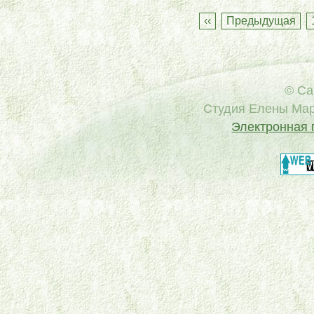
‹‹
Предыдущая
© Са
Cтудия Елены Мар
Электронная 