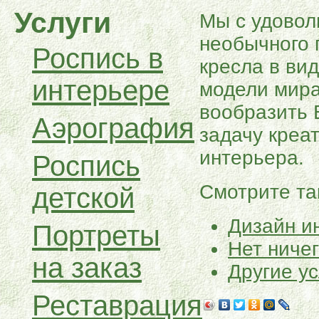
Услуги
Мы с удовол
необычного 
Роспись в
кресла в вид
интерьере
модели мира 
вообразить 
Аэрография
задачу креа
интерьера.
Роспись
Смотрите та
детской
Дизайн и
Портреты
Нет ниче
на заказ
Другие ус
Реставрация